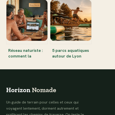
Mykonos : le guide
avis sincères,
essentiel pour une
expérience de
expérience unique
visite et conseils
sur l’île
pratiques
Réseau naturiste :
5 parcs aquatiques
comment la
autour de Lyon
modération
pour se rafraîchir
humaine sécurise
en famille
vos échanges en
ligne
Horizon
Nomade
Un guide de terrain pour celles et ceux qui
voyagent lentement, dorment autrement et
préfèrent les chemins de traverse. On teste le