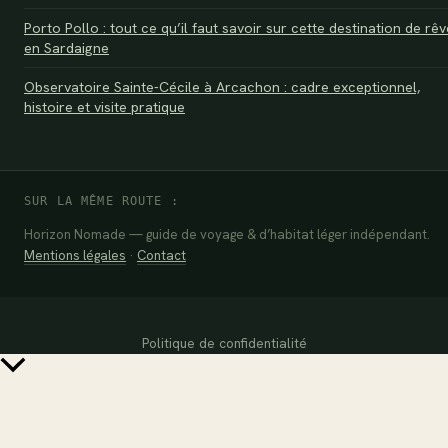
Porto Pollo : tout ce qu’il faut savoir sur cette destination de rêv
en Sardaigne
Observatoire Sainte-Cécile à Arcachon : cadre exceptionnel,
histoire et visite pratique
SUR LA MÊME ROUTE :
Horizon Nomade — guide de voyage & d’habitat léger indépendant.
Mentions légales
·
Contact
Politique de confidentialité
Retour
en
haut