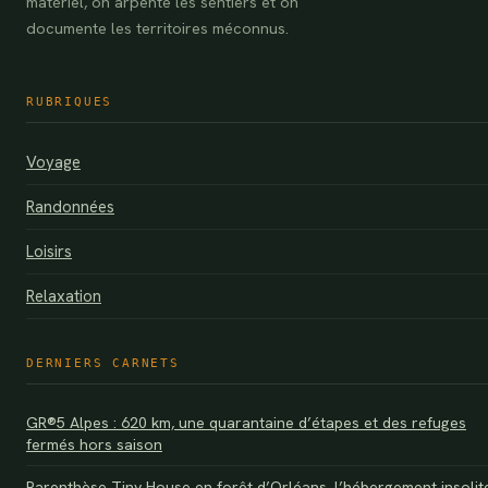
matériel, on arpente les sentiers et on
documente les territoires méconnus.
RUBRIQUES
Voyage
Randonnées
Loisirs
Relaxation
DERNIERS CARNETS
GR®5 Alpes : 620 km, une quarantaine d’étapes et des refuges
fermés hors saison
Parenthèse Tiny House en forêt d’Orléans, l’hébergement insolit