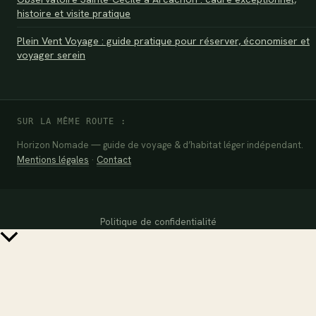
histoire et visite pratique
Plein Vent Voyage : guide pratique pour réserver, économiser et
voyager serein
SUR LA MÊME ROUTE :
Horizon Nomade — guide de voyage & d’habitat léger indépendant.
Mentions légales
·
Contact
Politique de confidentialité
Retour
en
haut