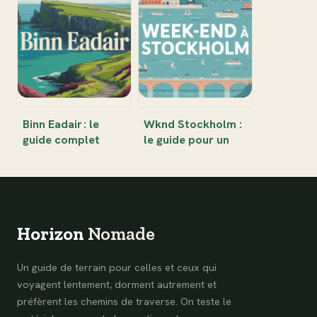
française :
qu’il faut vraiment
panorama,
savoir avant de
différences et
partir
trésors
Binn Eadair : le
Wknd Stockholm :
guide complet
le guide pour un
entre histoire,
week-end
nature et
inoubliable dans la
randonnées
capitale suédoise
Horizon
Nomade
Un guide de terrain pour celles et ceux qui
voyagent lentement, dorment autrement et
préfèrent les chemins de traverse. On teste le