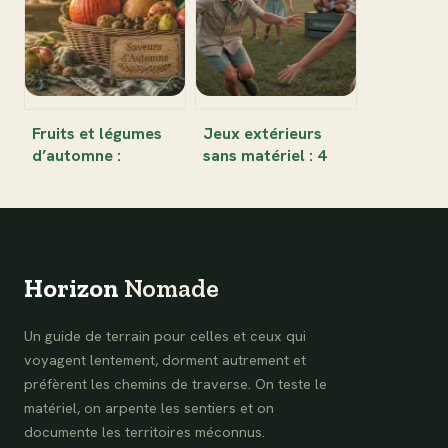
beaux sites
votre sécurité
Fruits et légumes
Jeux extérieurs
d’automne :
sans matériel : 4
pourquoi les choisir
réflexes pour gérer
et comment les
un groupe
cuisiner
d’enfants
Horizon
Nomade
Un guide de terrain pour celles et ceux qui
voyagent lentement, dorment autrement et
préfèrent les chemins de traverse. On teste le
matériel, on arpente les sentiers et on
documente les territoires méconnus.