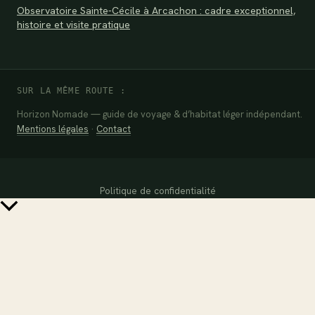
Observatoire Sainte-Cécile à Arcachon : cadre exceptionnel,
histoire et visite pratique
SUR LA MÊME ROUTE :
Horizon Nomade — guide de voyage & d’habitat léger indépendant.
Mentions légales
·
Contact
Politique de confidentialité
Retour
en
haut