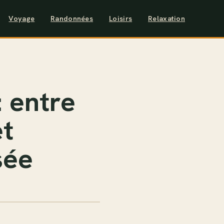
Voyage
Randonnées
Loisirs
Relaxation
 entre
et
sée