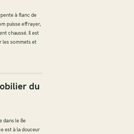
rpente à flanc de
om puisse effrayer,
nt chaussé. Il est
ur les sommets et
obilier du
e dans le 8e
e est à la douceur