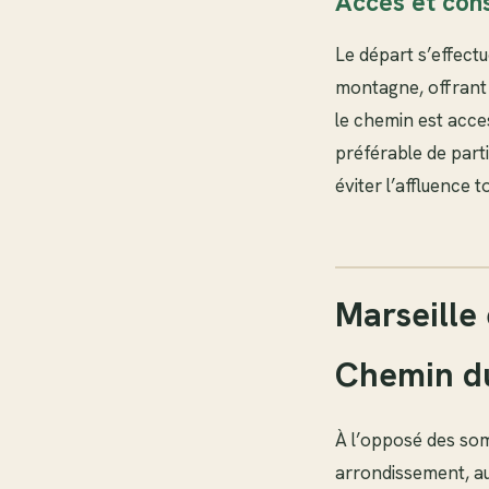
Accès et cons
Le départ s’effect
montagne, offrant 
le chemin est acces
préférable de part
éviter l’affluence t
Marseille
Chemin d
À l’opposé des som
arrondissement, au