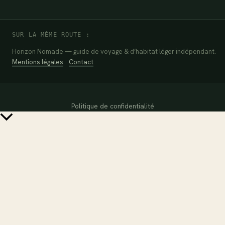
SUR LA MÊME ROUTE :
Horizon Nomade — guide de voyage & d’habitat léger indépendant.
Mentions légales
·
Contact
Politique de confidentialité
Retour
en
haut