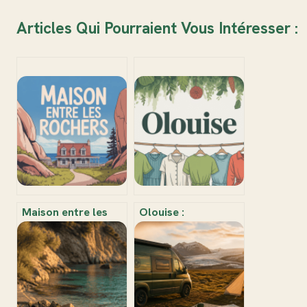
Articles Qui Pourraient Vous Intéresser :
Maison entre les
Olouise :
rochers : tout
comprendre,
comprendre sur ce
choisir et profiter
phénomène
de cette nouvelle
architectural
tendance mode et
étonnant
bien-être