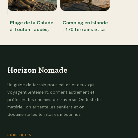
Plage de la Calade
Camping en Islande
à Toulon : accès,
: 170 terrains et la
parking et conseils
vérité sur
pour une journée
l’interdiction du
réussie
bivouac sauvage
Horizon
Nomade
Un guide de terrain pour celles et ceux qui
voyagent lentement, dorment autrement et
préfèrent les chemins de traverse. On teste le
matériel, on arpente les sentiers et on
documente les territoires méconnus.
RUBRIQUES