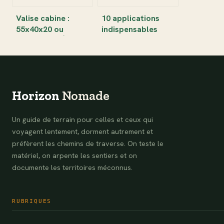
Valise cabine :
10 applications
55x40x20 ou
indispensables
40x30x15 ? Évitez
pour voyager
les frais de
sereinement et
dernière minute
optimiser votre
budget
Horizon
Nomade
Un guide de terrain pour celles et ceux qui
voyagent lentement, dorment autrement et
préfèrent les chemins de traverse. On teste le
matériel, on arpente les sentiers et on
documente les territoires méconnus.
RUBRIQUES