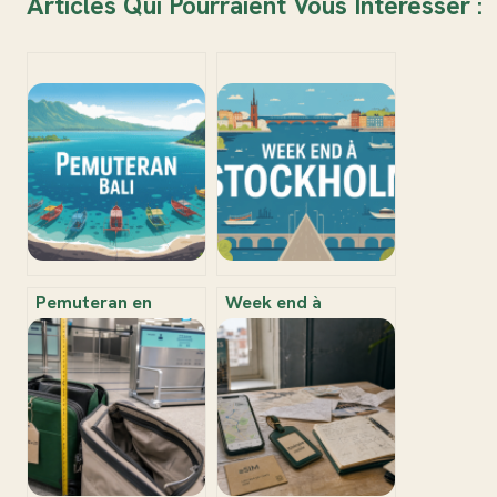
Articles Qui Pourraient Vous Intéresser :
Pemuteran en
Week end à
Indonésie : guide
Stockholm : le
complet pour vivre
guide pour un
une expérience
séjour scandinave
authentique
inoubliable