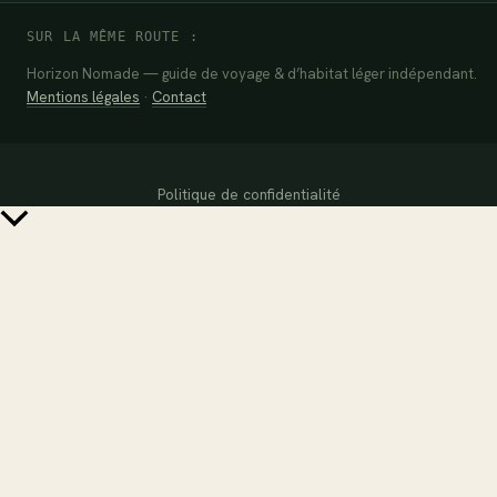
SUR LA MÊME ROUTE :
Horizon Nomade — guide de voyage & d’habitat léger indépendant.
Mentions légales
·
Contact
Politique de confidentialité
Retour
en
haut