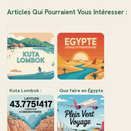
Articles Qui Pourraient Vous Intéresser :
Kuta Lombok :
Que faire en Égypte
guide humain et
: expériences
expert pour réussir
inoubliables au
son séjour sur la
cœur de l’histoire
perle du sud
et de la magie