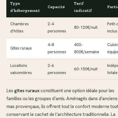
Type
Tarif
Capacité
Parti
d’hébergement
indicatif
Chambres
2-4
Petit-
80-120€/nuit
d’hôtes
personnes
inclus
4-8
400-
Cuisi
Gîtes ruraux
personnes
800€/semaine
équip
Locations
2-6
Indép
60-150€/nuit
saisonnières
personnes
totale
Les
gîtes ruraux
constituent une option idéale pour les
familles ou les groupes d’amis. Aménagés dans d’anciens
mas provençaux, ils offrent tout le confort moderne tou
conservant le cachet de l’architecture traditionnelle. La