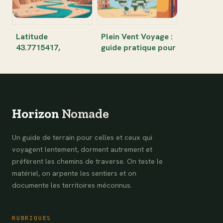
Latitude
Plein Vent Voyage :
43.7715417,
guide pratique pour
longitude
réserver,
6.18982619999997 :
économiser et
immersion au cœur
voyager serein
d’une localisation
fascinante
Horizon
Nomade
Un guide de terrain pour celles et ceux qui
voyagent lentement, dorment autrement et
préfèrent les chemins de traverse. On teste le
matériel, on arpente les sentiers et on
documente les territoires méconnus.
RUBRIQUES