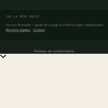
SUR LA MÊME ROUTE :
Horizon Nomade — guide de voyage & d’habitat léger indépendant.
Mentions légales
·
Contact
Politique de confidentialité
Retour
en
haut