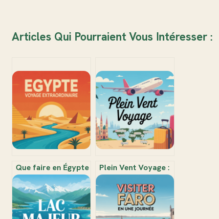
Articles Qui Pourraient Vous Intéresser :
Que faire en Égypte
Plein Vent Voyage :
: expériences
guide pratique pour
inoubliables au
réserver,
cœur de l’histoire
économiser et
et de la magie
voyager serein