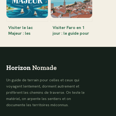
Visiter le lac
Visiter Faro en 1
Majeur : les
jour : le guide pour
essentiels pour un
découvrir
voyage inoubliable
l’essentiel
Horizon
Nomade
Un guide de terrain pour celles et ceux qui
voyagent lentement, dorment autrement et
préfèrent les chemins de traverse. On teste le
matériel, on arpente les sentiers et on
documente les territoires méconnus.