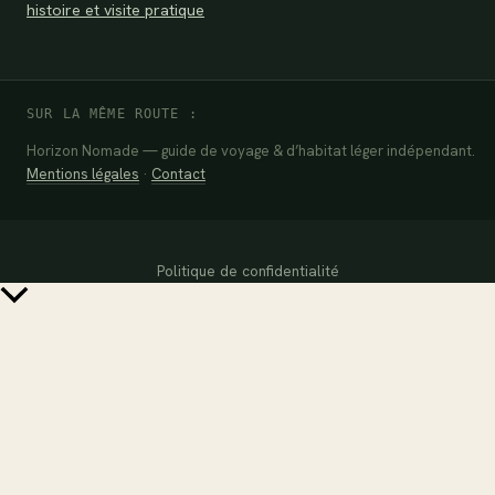
histoire et visite pratique
SUR LA MÊME ROUTE :
Horizon Nomade — guide de voyage & d’habitat léger indépendant.
Mentions légales
·
Contact
Politique de confidentialité
Retour
en
haut