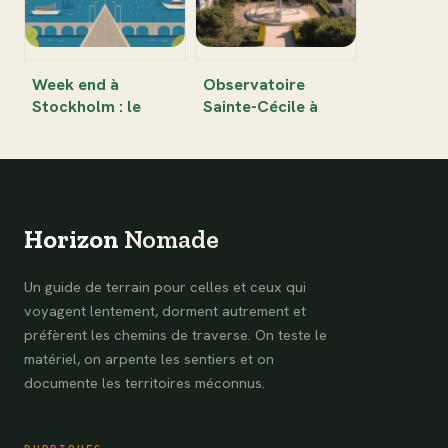
Week end à
Observatoire
Stockholm : le
Sainte-Cécile à
guide pour un
Arcachon : cadre
séjour scandinave
exceptionnel,
inoubliable
histoire et visite
pratique
Horizon
Nomade
Un guide de terrain pour celles et ceux qui
voyagent lentement, dorment autrement et
préfèrent les chemins de traverse. On teste le
matériel, on arpente les sentiers et on
documente les territoires méconnus.