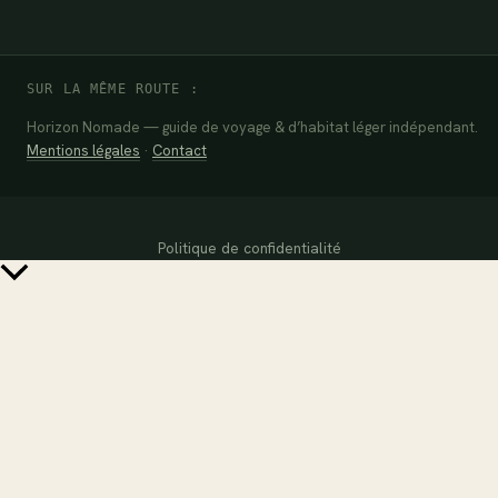
SUR LA MÊME ROUTE :
Horizon Nomade — guide de voyage & d’habitat léger indépendant.
Mentions légales
·
Contact
Politique de confidentialité
Retour
en
haut