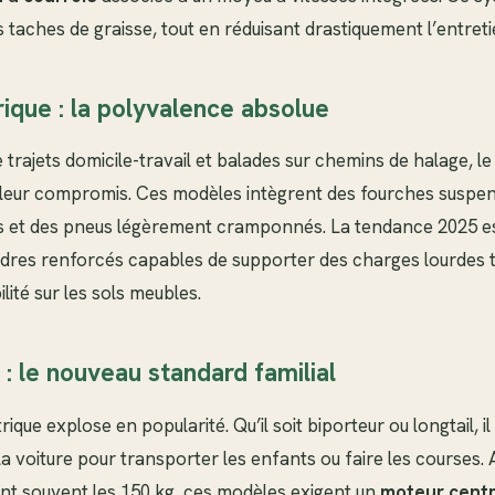
s taches de graisse, tout en réduisant drastiquement l’entreti
ique : la polyvalence absolue
 trajets domicile-travail et balades sur chemins de halage, l
lleur compromis. Ces modèles intègrent des fourches suspe
s et des pneus légèrement cramponnés. La tendance 2025 es
adres renforcés capables de supporter des charges lourdes 
ité sur les sols meubles.
 : le nouveau standard familial
rique explose en popularité. Qu’il soit biporteur ou longtail, 
 voiture pour transporter les enfants ou faire les courses.
t souvent les 150 kg, ces modèles exigent un
moteur centr