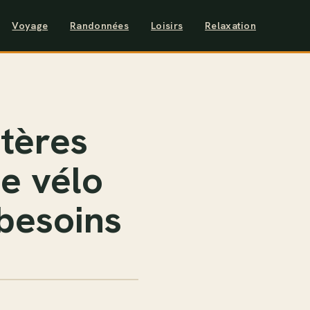
Voyage
Randonnées
Loisirs
Relaxation
itères
le vélo
 besoins