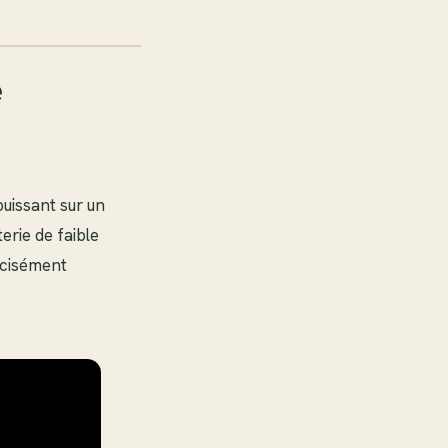
e
puissant sur un
erie de faible
écisément