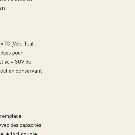
en.
e VTC (Vélo Tout
ndues pour
t au « SUV du
tout en conservant
il remplace
 Avec des capacités
al à fort couple