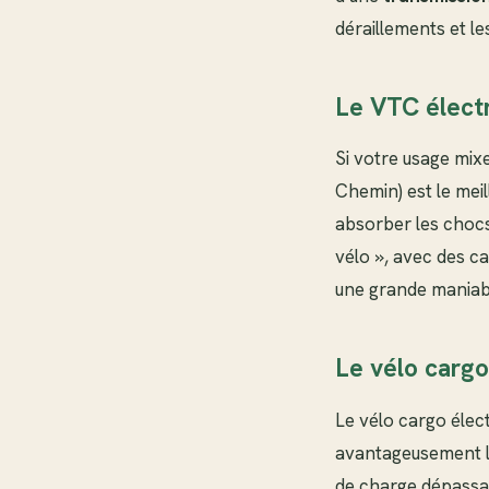
déraillements et le
Le VTC électr
Si votre usage mixe
Chemin) est le mei
absorber les choc
vélo », avec des c
une grande maniabil
Le vélo cargo
Le vélo cargo élect
avantageusement la
de charge dépassan