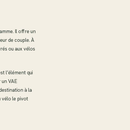
gamme. Il offre un
teur de couple. À
rrés ou aux vélos
t l’élément qui
r un VAE
destination à la
 vélo le pivot