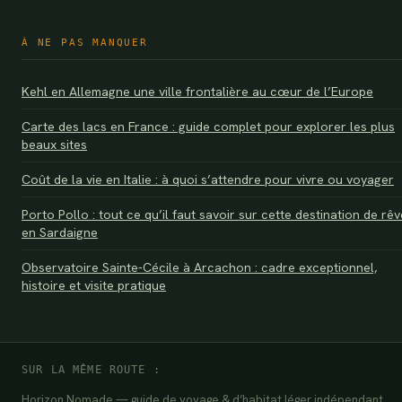
À NE PAS MANQUER
Kehl en Allemagne une ville frontalière au cœur de l’Europe
Carte des lacs en France : guide complet pour explorer les plus
beaux sites
Coût de la vie en Italie : à quoi s’attendre pour vivre ou voyager
Porto Pollo : tout ce qu’il faut savoir sur cette destination de rêv
en Sardaigne
Observatoire Sainte-Cécile à Arcachon : cadre exceptionnel,
histoire et visite pratique
SUR LA MÊME ROUTE :
Horizon Nomade — guide de voyage & d’habitat léger indépendant.