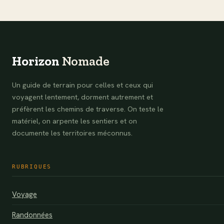
essentiels pour un
découvrir ce village
voyage inoubliable
mexicain
authentique
Horizon
Nomade
Un guide de terrain pour celles et ceux qui
voyagent lentement, dorment autrement et
préfèrent les chemins de traverse. On teste le
matériel, on arpente les sentiers et on
documente les territoires méconnus.
RUBRIQUES
Voyage
Randonnées