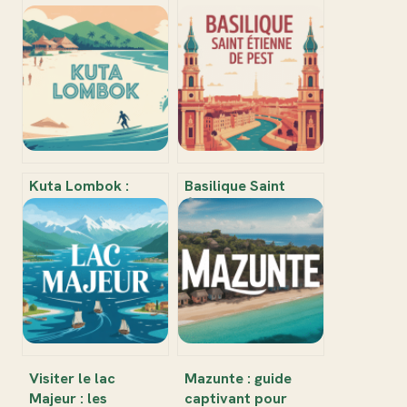
Kuta Lombok :
Basilique Saint
guide humain et
Étienne de Pest :
expert pour réussir
histoire, secrets et
son séjour sur la
conseils pour la
perle du sud
visiter
Visiter le lac
Mazunte : guide
Majeur : les
captivant pour