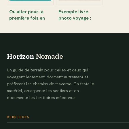
Où aller pour la
Exemple livre
première fois en
photo voyage :
Thaïlande :
inspirations, idées
destinations
et conseils pour
incontournables et
réussir son album
conseils
Horizon
Nomade
Un guide de terrain pour celles et ceux qui
voyagent lentement, dorment autrement et
préfèrent les chemins de traverse. On teste le
matériel, on arpente les sentiers et on
documente les territoires méconnus.
RUBRIQUES