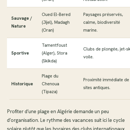
Oued El-Bered
Paysages préservés,
Sauvage /
(Jijel), Madagh
calme, biodiversité
Nature
(Oran)
marine.
Tamentfoust
Clubs de plongée, jet-sk
Sportive
(Alger), Stora
voile.
(Skikda)
Plage du
Proximité immédiate de
Historique
Chenoua
sites antiques.
(Tipaza)
Profiter d’une plage en Algérie demande un peu
d’organisation. Le rythme des vacances suit ici le cycle
solaire plutôt que les horaires des clubs internationaux.