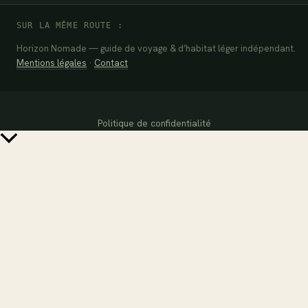
SUR LA MÊME ROUTE :
Horizon Nomade — guide de voyage & d’habitat léger indépendant.
Mentions légales
·
Contact
Politique de confidentialité
Retour
en
haut