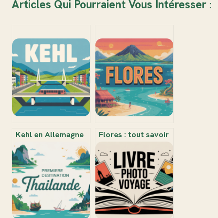
Articles Qui Pourraient Vous Intéresser :
Kehl en Allemagne
Flores : tout savoir
une ville frontalière
sur la beauté et les
au cœur de
secrets de cette île
l’Europe
indonésienne