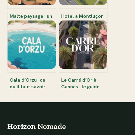
Malte paysage : un
Hôtel à Montluçon
voyage à travers
proche autoroute :
les joyaux naturels
le guide pour un
et panoramas
séjour pratique et
uniques
serein
Cala d’Orzu : ce
Le Carré d’Or à
qu’il faut savoir
Cannes : le guide
avant de découvrir
pour comprendre
cette plage
ce quartier
emblématique en
emblématique
Corse
Horizon
Nomade