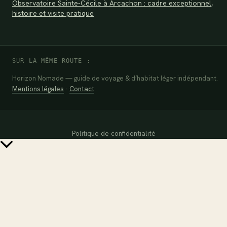
Observatoire Sainte-Cécile à Arcachon : cadre exceptionnel,
histoire et visite pratique
SUR LA MÊME ROUTE :
Horizon Nomade — guide de voyage & d’habitat léger indépendant.
Mentions légales
·
Contact
Politique de confidentialité
Retour
en
haut