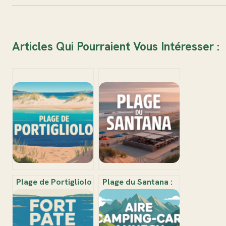
Articles Qui Pourraient Vous Intéresser :
Plage de Portigliolo
Plage du Santana :
– arinella di
un joyau balnéaire
portigliolu : guide
entre détente,
complet pour
nature et