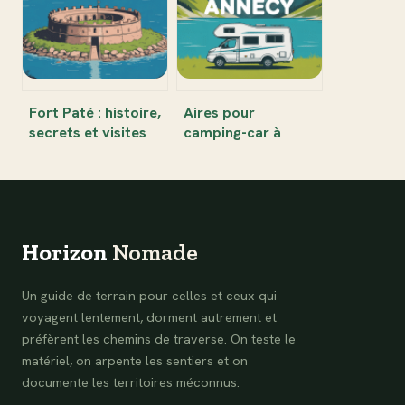
profiter de ce joyau
gourmandise
corse
Fort Paté : histoire,
Aires pour
secrets et visites
camping-car à
de la forteresse de
Annecy : trouvez la
l’estuaire de la
pause idéale au
Gironde
bord du lac
Horizon
Nomade
Un guide de terrain pour celles et ceux qui
voyagent lentement, dorment autrement et
préfèrent les chemins de traverse. On teste le
matériel, on arpente les sentiers et on
documente les territoires méconnus.